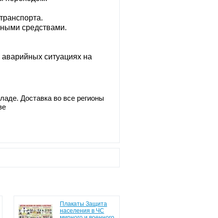
транспорта.
сными средствами.
 аварийных ситуациях на
ладе. Доставка во все регионы
ве
Плакаты Защита
населения в ЧС
мирного и военного