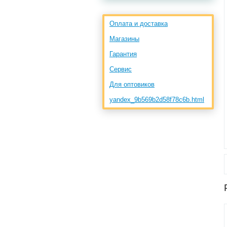
Оплата и доставка
Магазины
Гарантия
Сервис
Для оптовиков
yandex_9b569b2d58f78c6b.html