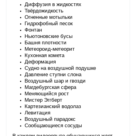
Диффузия в жидкостях
Твёрдожидкость
Огненные мотыльки
Гидрофобный песок
Фонтан
Ньютоновские бусы
Башня плотности
Метеороид-метеорит
Кухонная комета
Деформация
Судно на воздушной подушке
Давление ступни слона
Воздушный шар и гвозди
Магдебургская сфера
Меняющийся рост
Мистер Эггберт
Картезианский водолаз
Левитация
Воздушный парадокс
Сообщающиеся сосуды
В каждом видеоопыте обучающихся ждет