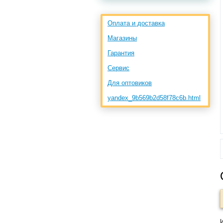
Оплата и доставка
Магазины
Гарантия
Сервис
Для оптовиков
yandex_9b569b2d58f78c6b.html