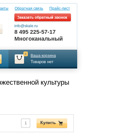
акты
Обратная связь
Прайс-лист
info@skale.ru
8 495 225-57-17
Многоканальный
0
Ваша корзина
Товаров нет
ожественной культуры
Купить